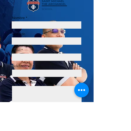
SAINT MICHAEL
THE ARCHANGEL
SCHOOL
Nombre
Apellido
Email
Teléfono
Escribe tu mensaje aquí...
Enviar